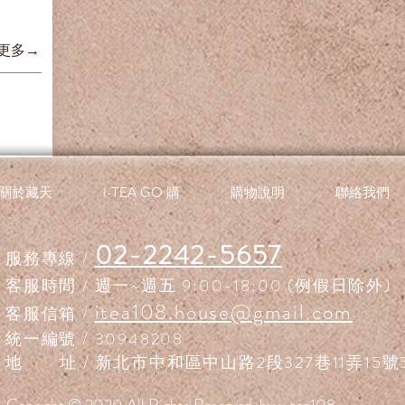
更多→
關於藏天
I-TEA GO 購
購物說明
聯絡我們
02-2242-5657
服務專線 /
客服時間 / 週一~週五 9:00-18:00 (例假日除外)
itea108.house@gmail.com
客服信箱 /
統一編號 / 30948208
地 址
/
新北市中和區中山路2段327巷11弄15號