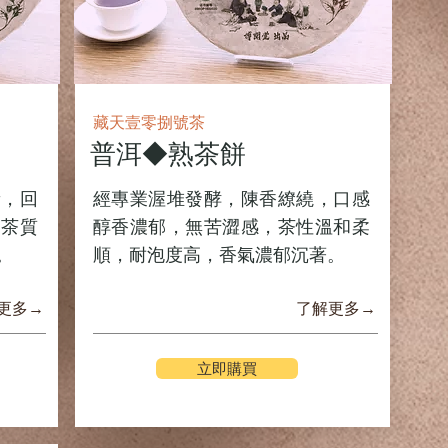
藏天壹零捌號茶
普洱◆熟茶餅
新，回
經專業渥堆發酵，陳香繚繞，口感
，茶質
醇香濃郁，無苦澀感，茶性溫和柔
。
順，耐泡度高，香氣濃郁沉著。
更多→
了解更多→
立即購買