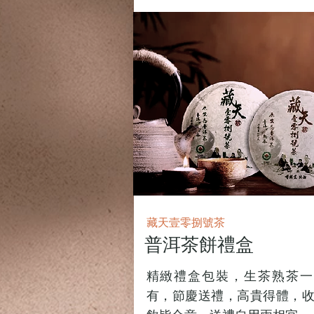
藏天壹零捌號茶
普洱茶餅禮盒
精緻禮盒包裝，生茶熟茶一
有，​節慶送禮，高貴得體，