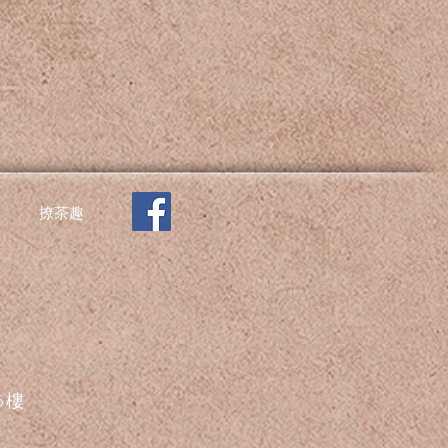
撩茶趣
5樓